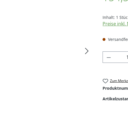
Inhalt:
1 Stüc
Preise inkl
Versandfert
Produkt
Zum Merkze
Produktnum
Artikelzusta