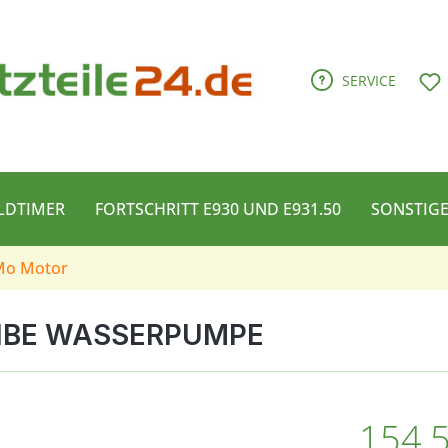
D
SERVICE
LDTIMER
FORTSCHRITT E930 UND E931.50
SONSTIG
Mo Motor
EIBE WASSERPUMPE
Regulärer Pre
154,