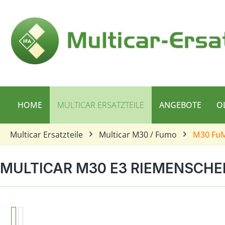
 Hauptinhalt springen
Zur Suche springen
Zur Hauptnavigation springen
HOME
MULTICAR ERSATZTEILE
ANGEBOTE
O
Multicar Ersatzteile
Multicar M30 / Fumo
M30 Fu
MULTICAR M30 E3 RIEMENSCH
Bildergalerie überspringen