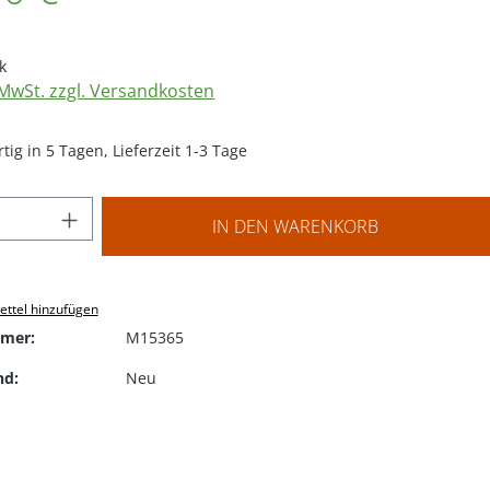
k
. MwSt. zzgl. Versandkosten
ig in 5 Tagen, Lieferzeit 1-3 Tage
 Anzahl: Gib den gewünschten Wert ein o
IN DEN WARENKORB
ttel hinzufügen
mer:
M15365
nd:
Neu