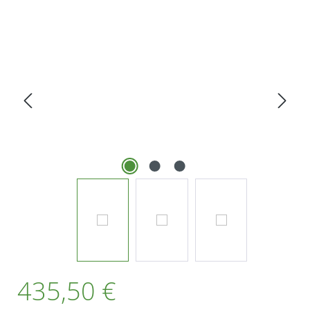
Bildergalerie überspringen
Regulärer Preis:
435,50 €