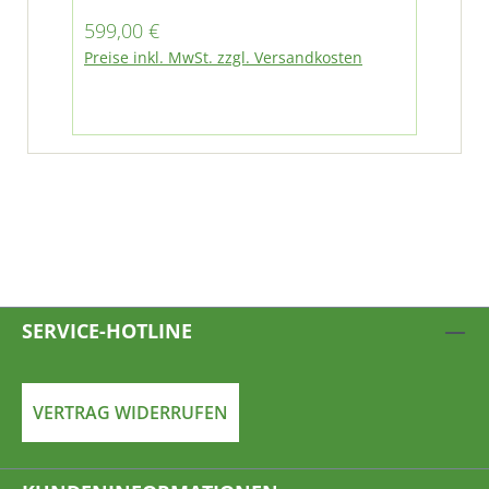
Regulärer Preis:
Ver
599,00 €
1.7
Regu
Preise inkl. MwSt. zzgl. Versandkosten
2.92
Pre
SERVICE-HOTLINE
VERTRAG WIDERRUFEN