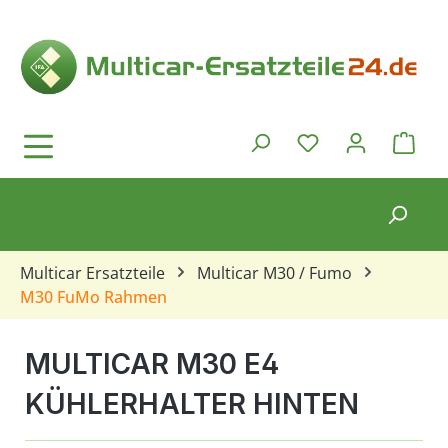
Zum Hauptinhalt springen
Ware
Du hast 0 Produkt
Multicar Ersatzteile
Multicar M30 / Fumo
M30 FuMo Rahmen
MULTICAR M30 E4
KÜHLERHALTER HINTEN