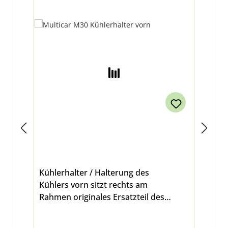
KO
Ra
%
Kühlerhalter / Halterung des
Ko
Kühlers vorn sitzt rechts am
Mu
Rahmen originales Ersatzteil des
Herstellers passend für Multicar Fumo
M30 E3/E4/E5