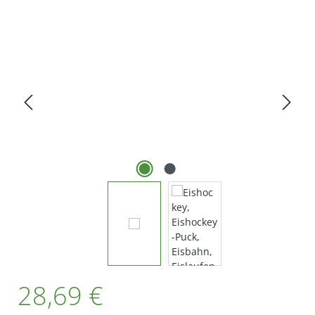
Bildergalerie überspringen
Regulärer Preis:
28,69 €