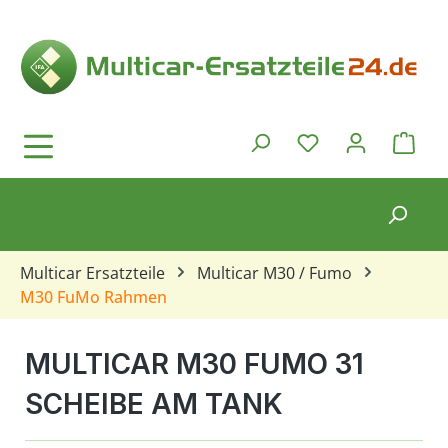
Zum Hauptinhalt springen
Ware
Du hast 0 Produkt
Multicar Ersatzteile
Multicar M30 / Fumo
M30 FuMo Rahmen
MULTICAR M30 FUMO 31
SCHEIBE AM TANK