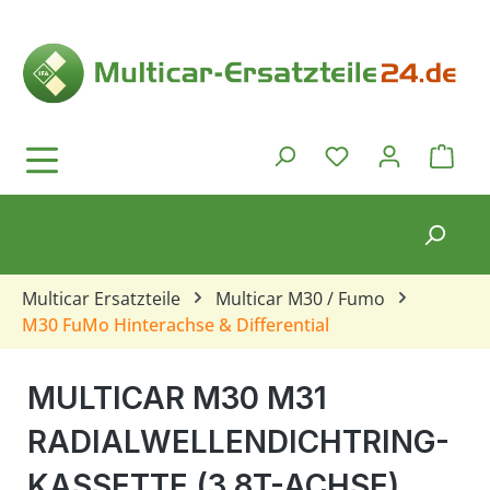
Zum Hauptinhalt springen
Ware
Du hast 0 Produkt
Multicar Ersatzteile
Multicar M30 / Fumo
M30 FuMo Hinterachse & Differential
MULTICAR M30 M31
RADIALWELLENDICHTRING-
KASSETTE (3,8T-ACHSE)