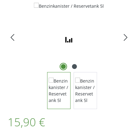
Bildergalerie überspringen
Regulärer Preis:
15,90 €