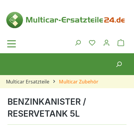
Zum Hauptinhalt springen
Ware
Du hast 0 Produkt
Multicar Ersatzteile
Multicar Zubehör
BENZINKANISTER /
RESERVETANK 5L