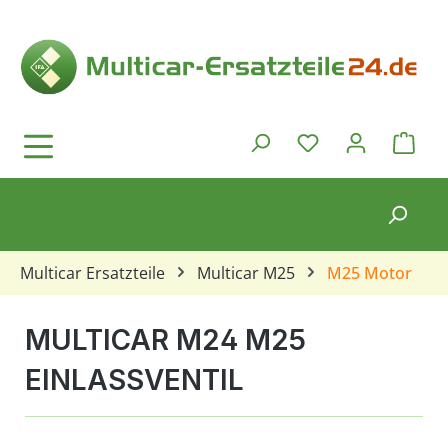
Zum Hauptinhalt springen
Ware
Du hast 0 Produkt
Multicar Ersatzteile
Multicar M25
M25 Motor
MULTICAR M24 M25
EINLASSVENTIL