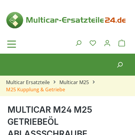
Zum Hauptinhalt springen
Ware
Du hast 0 Produkt
Multicar Ersatzteile
Multicar M25
M25 Kupplung & Getriebe
MULTICAR M24 M25
GETRIEBEÖL
ABLASSSCHRAUBE