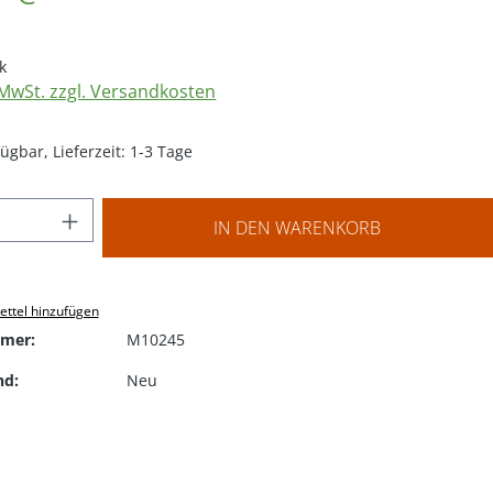
k
. MwSt. zzgl. Versandkosten
ügbar, Lieferzeit: 1-3 Tage
 Anzahl: Gib den gewünschten Wert ein o
IN DEN WARENKORB
ttel hinzufügen
mer:
M10245
nd:
Neu