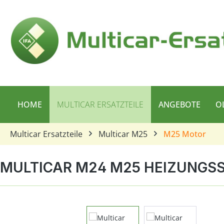
 Hauptinhalt springen
Zur Suche springen
Zur Hauptnavigation springen
HOME
MULTICAR ERSATZTEILE
ANGEBOTE
O
Multicar Ersatzteile
Multicar M25
M25 Motor
MULTICAR M24 M25 HEIZUNGS
Bildergalerie überspringen