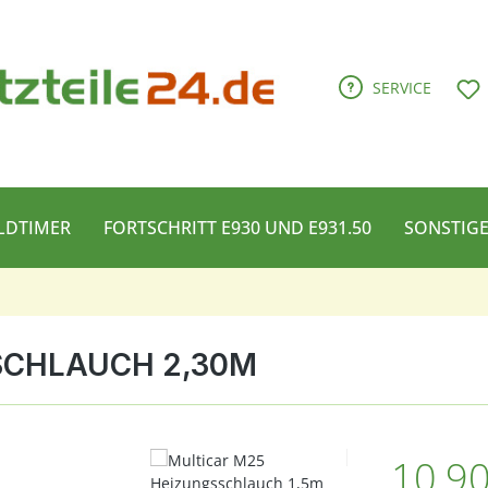
D
SERVICE
LDTIMER
FORTSCHRITT E930 UND E931.50
SONSTIG
SCHLAUCH 2,30M
Regulärer Pre
10,90