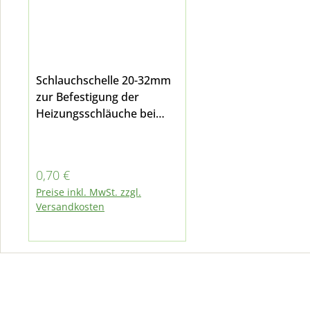
Schlauchschelle 20-32mm
zur Befestigung der
Heizungsschläuche bei
Multicar M24, M25 und
M26
Regulärer Preis:
0,70 €
Preise inkl. MwSt. zzgl.
Versandkosten