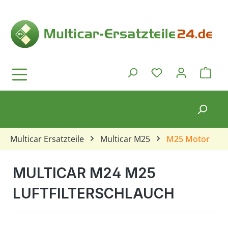
Zum Hauptinhalt springen
Ware
Du hast 0 Produkt
Multicar Ersatzteile
Multicar M25
M25 Motor
MULTICAR M24 M25
LUFTFILTERSCHLAUCH