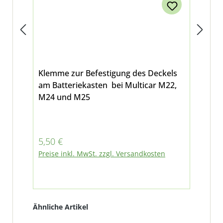
Klemme zur Befestigung des Deckels
Abd
am Batteriekasten bei Multicar M22,
Mul
M24 und M25
ver
Regulärer Preis:
Reg
5,50 €
33
Preise inkl. MwSt. zzgl. Versandkosten
Pre
Produktgalerie überspringen
Ähnliche Artikel