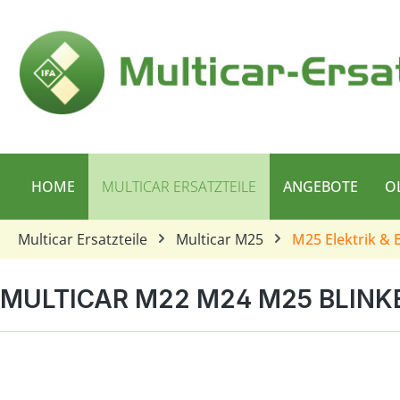
 Hauptinhalt springen
Zur Suche springen
Zur Hauptnavigation springen
HOME
MULTICAR ERSATZTEILE
ANGEBOTE
O
Multicar Ersatzteile
Multicar M25
M25 Elektrik & 
MULTICAR M22 M24 M25 BLINK
Bildergalerie überspringen