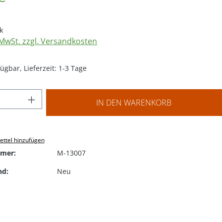
k
. MwSt. zzgl. Versandkosten
ügbar, Lieferzeit: 1-3 Tage
 Anzahl: Gib den gewünschten Wert ein o
IN DEN WARENKORB
ttel hinzufügen
mer:
M-13007
nd:
Neu