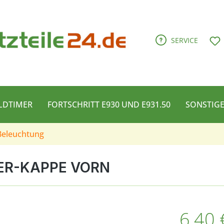
D
SERVICE
LDTIMER
FORTSCHRITT E930 UND E931.50
SONSTIG
Beleuchtung
ER-KAPPE VORN
Regulärer Pre
6,40 