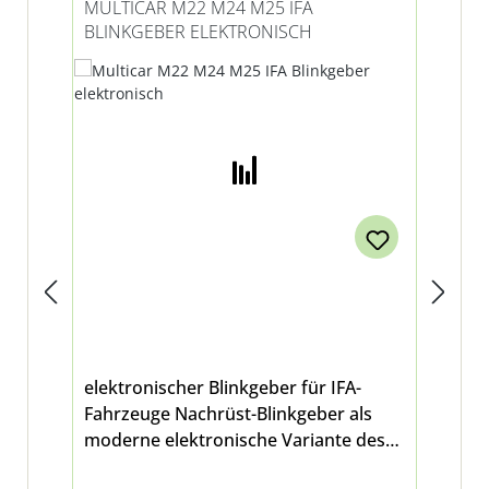
MULTICAR M22 M24 M25 IFA
MU
BLINKGEBER ELEKTRONISCH
LE
BL
elektronischer Blinkgeber für IFA-
Kom
Fahrzeuge Nachrüst-Blinkgeber als
Mul
moderne elektronische Variante des
and
klassischen mechanischen
un