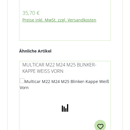
Blinkgebers inkl. Schaltplan zur
Montage passend für Multicar M22,
Regulärer Preis:
Reg
35,70 €
29
M24 und M25, Barkas, Trabant und
Preise inkl. MwSt. zzgl. Versandkosten
Pre
Wartburg Details: 12V, 4-polig
- Variante mit Anhängerbetrieb
Produktgalerie überspringen
Ähnliche Artikel
MULTICAR M22 M24 M25 BLINKER-
MU
KAPPE WEISS VORN
VO