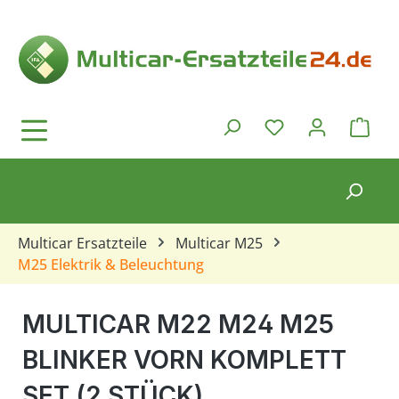
Zum Hauptinhalt springen
Ware
Du hast 0 Produkt
Multicar Ersatzteile
Multicar M25
M25 Elektrik & Beleuchtung
MULTICAR M22 M24 M25
BLINKER VORN KOMPLETT
SET (2 STÜCK)