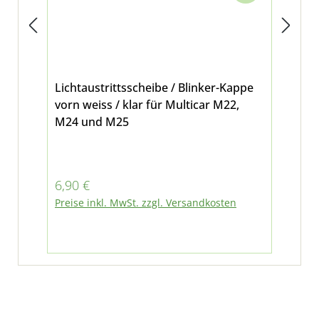
Lichtaustrittsscheibe / Blinker-Kappe
Bli
vorn weiss / klar für Multicar M22,
Dichtung fü
M24 und M25
M2
Regulärer Preis:
Reg
6,90 €
8,5
Preise inkl. MwSt. zzgl. Versandkosten
Pre