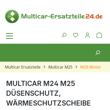
Zum Hauptinhalt springen
Ware
Du hast 0 Produkt
Multicar Ersatzteile
Multicar M25
M25 Motor
MULTICAR M24 M25
DÜSENSCHUTZ,
WÄRMESCHUTZSCHEIBE