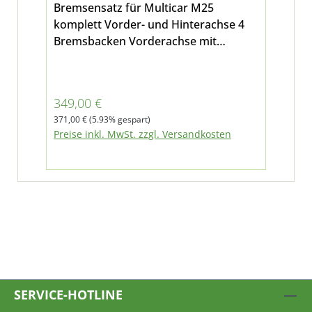
Bremsensatz für Multicar M25
komplett Vorder- und Hinterachse 4
Bremsbacken Vorderachse mit
Rückzugsfeder und Befestigungssatz 2
Radbremzylinder vorn rechts 2
Radbremszylinder vorn links 4x
Verkaufspreis:
349,00 €
Bremsbacken Hinterachse mit Hebel
Regulärer Preis:
371,00 €
(5.93% gespart)
(2 St.) und ohne Hebel (2 St.) sowie
Preise inkl. MwSt. zzgl. Versandkosten
Rückzugsfedern und Befestigungssatz
2 Radbremszylinder hinten rechts 2
Radbremszylinder hinten linkspassend
für das Zweikreis-Bremssystem
Multicar M25
SERVICE-HOTLINE