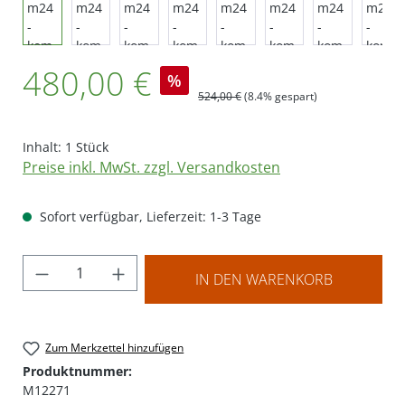
Verkaufspreis:
480,00 €
%
Regulärer Preis:
524,00 €
(8.4% gespart)
Inhalt:
1 Stück
Preise inkl. MwSt. zzgl. Versandkosten
Sofort verfügbar, Lieferzeit: 1-3 Tage
Produkt Anzahl: Gib den gewünschten Wer
IN DEN WARENKORB
Zum Merkzettel hinzufügen
Produktnummer:
M12271