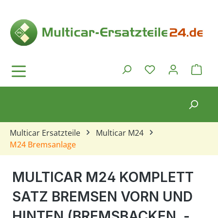
Zum Hauptinhalt springen
Ware
Du hast 0 Produkt
Multicar Ersatzteile
Multicar M24
M24 Bremsanlage
MULTICAR M24 KOMPLETT
SATZ BREMSEN VORN UND
HINTEN (BREMSBACKEN, -