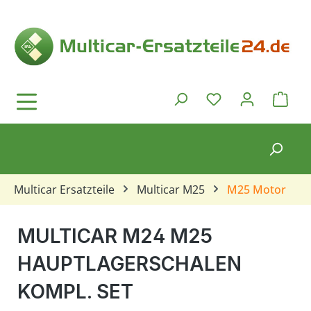
Zum Hauptinhalt springen
Ware
Du hast 0 Produkt
Multicar Ersatzteile
Multicar M25
M25 Motor
MULTICAR M24 M25
HAUPTLAGERSCHALEN
KOMPL. SET