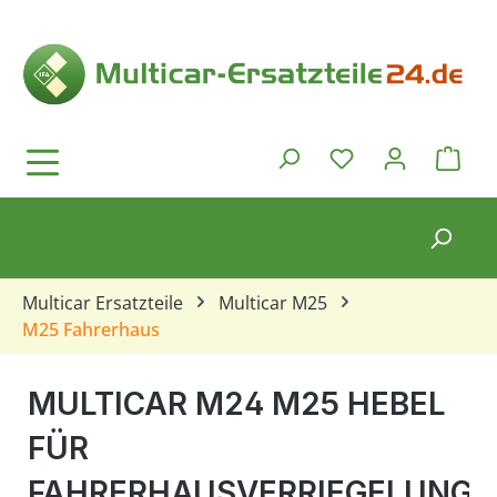
Zum Hauptinhalt springen
Ware
Du hast 0 Produkt
Multicar Ersatzteile
Multicar M25
M25 Fahrerhaus
MULTICAR M24 M25 HEBEL
FÜR
FAHRERHAUSVERRIEGELUNG