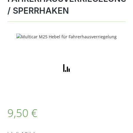
/ SPERRHAKEN
Bildergalerie überspringen
Regulärer Preis:
9,50 €