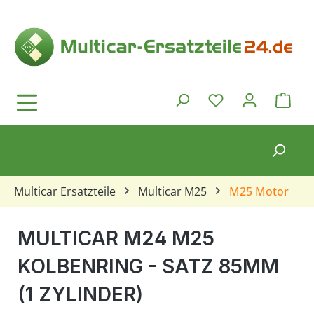
Zum Hauptinhalt springen
Ware
Du hast 0 Produkt
Multicar Ersatzteile
Multicar M25
M25 Motor
MULTICAR M24 M25
KOLBENRING - SATZ 85MM
(1 ZYLINDER)