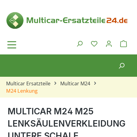
Zum Hauptinhalt springen
Ware
Du hast 0 Produkt
Multicar Ersatzteile
Multicar M24
M24 Lenkung
MULTICAR M24 M25
LENKSÄULENVERKLEIDUNG
UNTERE SCHALE