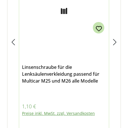
Linsenschraube für die
Sec
Lenksäulenverkleidung passend für
M2
Multicar M25 und M26 alle Modelle
Regulärer Preis:
Reg
1,10 €
2,6
Preise inkl. MwSt. zzgl. Versandkosten
Pre