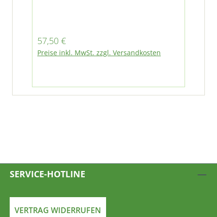
Ge
benötigt. D
Sta
Regulärer Preis:
Reg
57,50 €
57
ein
Preise inkl. MwSt. zzgl. Versandkosten
Pre
SERVICE-HOTLINE
VERTRAG WIDERRUFEN