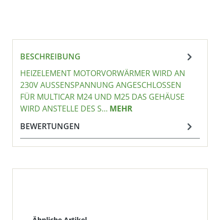
BESCHREIBUNG
HEIZELEMENT MOTORVORWÄRMER WIRD AN
230V AUSSENSPANNUNG ANGESCHLOSSEN F
ÜR MULTICAR M24 UND M25 DAS GEHÄUSE W
IRD ANSTELLE DES S…
MEHR
BEWERTUNGEN
Produktgalerie überspringen
Ähnliche Artikel