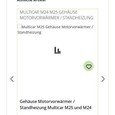
MULTICAR M24 M25 GEHÄUSE
MU
MOTORVORWÄRMER / STANDHEIZUNG
MO
/ 
Gehäuse Motorvorwärmer /
He
Standheizung Multicar M25 und M24
23
für