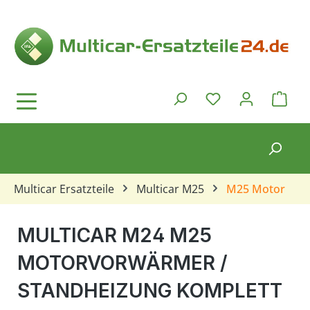
Zum Hauptinhalt springen
Ware
Du hast 0 Produkt
Multicar Ersatzteile
Multicar M25
M25 Motor
MULTICAR M24 M25
MOTORVORWÄRMER /
STANDHEIZUNG KOMPLETT