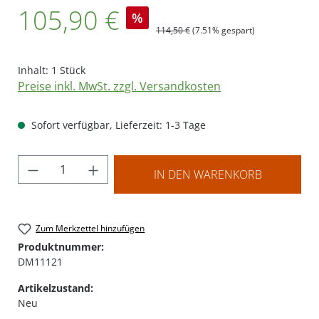
Verkaufspreis:
105,90 €
%
Regulärer Preis:
114,50 €
(7.51% gespart)
Inhalt:
1 Stück
Preise inkl. MwSt. zzgl. Versandkosten
Sofort verfügbar, Lieferzeit: 1-3 Tage
Produkt Anzahl: Gib den gewünschten Wer
IN DEN WARENKORB
Zum Merkzettel hinzufügen
Produktnummer:
DM11121
Artikelzustand:
Neu