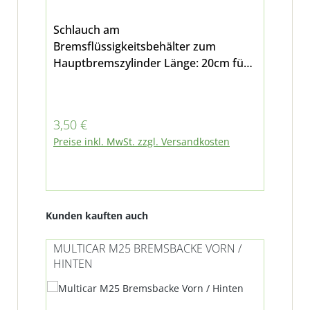
Schlauch am
Bremsflüssigkeitsbehälter zum
Hauptbremszylinder Länge: 20cm für
Multicar M24 und M25
Regulärer Preis:
3,50 €
Preise inkl. MwSt. zzgl. Versandkosten
Produktgalerie überspringen
Kunden kauften auch
MULTICAR M25 BREMSBACKE VORN /
MU
HINTEN
BR