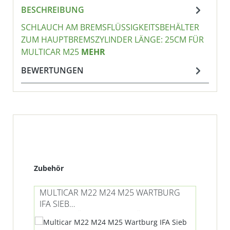
BESCHREIBUNG
SCHLAUCH AM BREMSFLÜSSIGKEITSBEHÄLTER
ZUM HAUPTBREMSZYLINDER LÄNGE: 25CM FÜR
MULTICAR M25
MEHR
BEWERTUNGEN
Produktgalerie überspringen
Zubehör
MULTICAR M22 M24 M25 WARTBURG
MU
IFA SIEB
SC
(BREMSFLÜSSIGKEITSBEHÄLTER)
AM