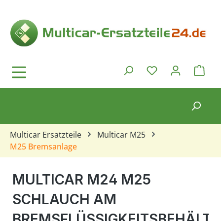
Zum Hauptinhalt springen
Ware
Du hast 0 Produkt
Multicar Ersatzteile
Multicar M25
M25 Bremsanlage
MULTICAR M24 M25
SCHLAUCH AM
BREMSFLÜSSIGKEITSBEHÄLTE