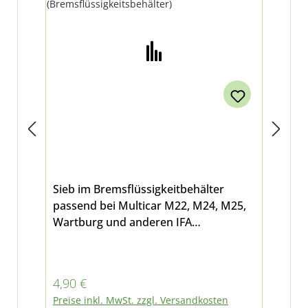
Sieb im Bremsflüssigkeitbehälter
Sch
passend bei Multicar M22, M24, M25,
Sc
Wartburg und anderen IFA
zum
Fahrzeugen
Mu
Regulärer Preis:
Reg
4,90 €
2,2
Preise inkl. MwSt. zzgl. Versandkosten
Pre