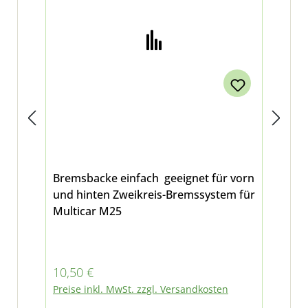
Bremsbacke einfach geeignet für vorn
Sc
und hinten Zweikreis-Bremssystem für
Bre
Multicar M25
Hau
Mu
Regulärer Preis:
Reg
10,50 €
3,5
Preise inkl. MwSt. zzgl. Versandkosten
Pre