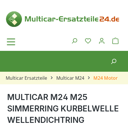
Zum Hauptinhalt springen
Ware
Du hast 0 Produkt
Multicar Ersatzteile
Multicar M24
M24 Motor
MULTICAR M24 M25
SIMMERRING KURBELWELLE
WELLENDICHTRING