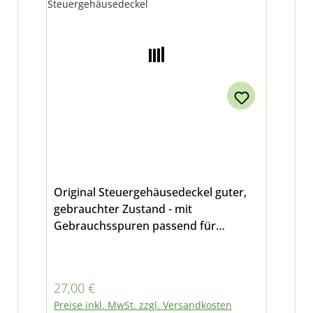
Original Steuergehäusedeckel guter,
gebrauchter Zustand - mit
Gebrauchsspuren passend für
Multicar M24 und M25
Regulärer Preis:
27,00 €
Preise inkl. MwSt. zzgl. Versandkosten