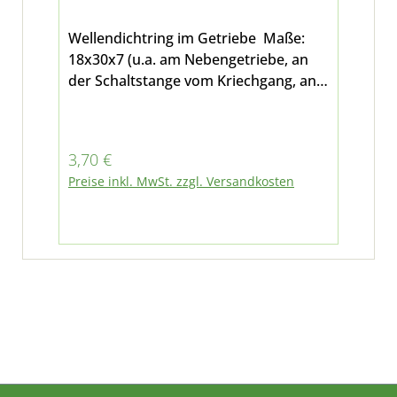
Wellendichtring im Getriebe Maße:
18x30x7 (u.a. am Nebengetriebe, an
der Schaltstange vom Kriechgang, an
der Schaltstange vom
Vorderachsantrieb) bei Multicar M25
und M26 - alle Modelle
Regulärer Preis:
3,70 €
Preise inkl. MwSt. zzgl. Versandkosten