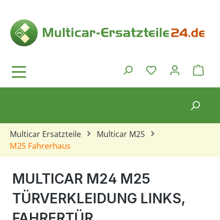
Zum Hauptinhalt springen
Ware
Du hast 0 Produkt
Multicar Ersatzteile
Multicar M25
M25 Fahrerhaus
MULTICAR M24 M25
TÜRVERKLEIDUNG LINKS,
FAHRERTÜR