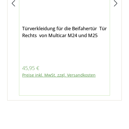
Türverkleidung für die Beifahertür Tür
Set
Rechts von Multicar M24 und M25
Tür
Tür
für
Regulärer Preis:
Ver
45,95 €
85
Regu
Preise inkl. MwSt. zzgl. Versandkosten
91,9
Pre