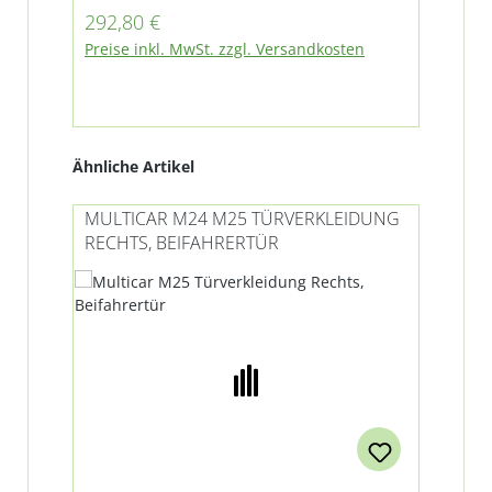
Regulärer Preis:
292,80 €
Preise inkl. MwSt. zzgl. Versandkosten
Produktgalerie überspringen
Ähnliche Artikel
MULTICAR M24 M25 TÜRVERKLEIDUNG
MU
RECHTS, BEIFAHRERTÜR
TÜ
Ra
%
Ti