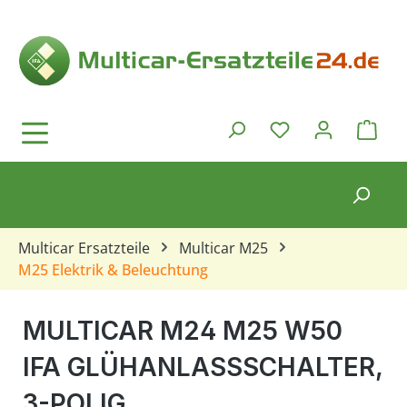
Zum Hauptinhalt springen
Ware
Du hast 0 Produkt
Multicar Ersatzteile
Multicar M25
M25 Elektrik & Beleuchtung
MULTICAR M24 M25 W50
IFA GLÜHANLASSSCHALTER,
3-POLIG