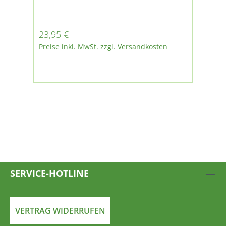
passend für IFA Wartburg Trabant
Barkas W50 L60 Robur
Regulärer Preis:
23,95 €
Preise inkl. MwSt. zzgl. Versandkosten
SERVICE-HOTLINE
VERTRAG WIDERRUFEN