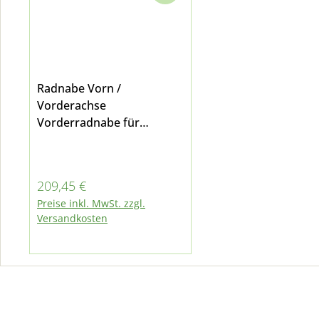
Radnabe Vorn /
Vorderachse
Vorderradnabe für
Multicar M24 und M25
Regulärer Preis:
209,45 €
Preise inkl. MwSt. zzgl.
Versandkosten