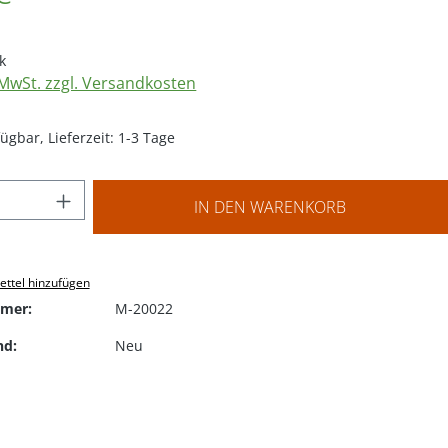
k
. MwSt. zzgl. Versandkosten
ügbar, Lieferzeit: 1-3 Tage
 Anzahl: Gib den gewünschten Wert ein o
IN DEN WARENKORB
ttel hinzufügen
mer:
M-20022
nd:
Neu