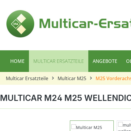
 Hauptinhalt springen
Zur Suche springen
Zur Hauptnavigation springen
HOME
MULTICAR ERSATZTEILE
ANGEBOTE
O
Multicar Ersatzteile
Multicar M25
M25 Vorderach
MULTICAR M24 M25 WELLENDI
Bildergalerie überspringen