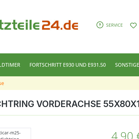
D
SERVICE
LDTIMER
FORTSCHRITT E930 UND E931.50
SONSTIG
se
CHTRING VORDERACHSE 55X80X
Regulärer Pre
4,90 