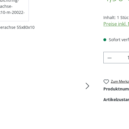
Inhalt:
1 Stüc
Preise inkl
Sofort verf
Produkt
Zum Merkze
Produktnum
Artikelzusta