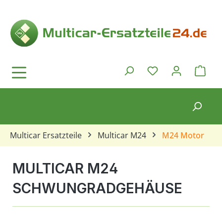
Zum Hauptinhalt springen
Ware
Du hast 0 Produkt
Multicar Ersatzteile
Multicar M24
M24 Motor
MULTICAR M24
SCHWUNGRADGEHÄUSE