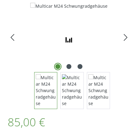
Bildergalerie überspringen
Regulärer Preis:
85,00 €