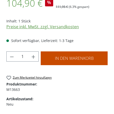
104,90 €
%
Regulärer Preis:
111,95 €
(6.3% gespart)
Inhalt:
1 Stück
Preise inkl. MwSt. zzgl. Versandkosten
Sofort verfügbar, Lieferzeit: 1-3 Tage
Produkt Anzahl: Gib den gewünschten Wer
IN DEN WARENKORB
Zum Merkzettel hinzufügen
Produktnummer:
M13663
Artikelzustand:
Neu