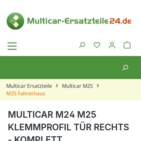
Zum Hauptinhalt springen
Ware
Du hast 0 Produkt
Multicar Ersatzteile
Multicar M25
M25 Fahrerhaus
MULTICAR M24 M25
KLEMMPROFIL TÜR RECHTS
- KOMPLETT