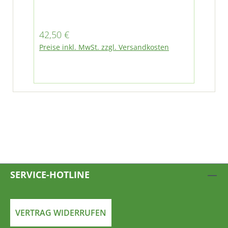
bei Multicar M26.1, M26.2, M26.4 und
M26.5 am Pedal der Inchbetätigung
bei M26.4 Hydrostat
Regulärer Preis:
42,50 €
Preise inkl. MwSt. zzgl. Versandkosten
SERVICE-HOTLINE
VERTRAG WIDERRUFEN