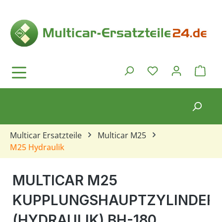
Zum Hauptinhalt springen
Ware
Du hast 0 Produkt
Multicar Ersatzteile
Multicar M25
M25 Hydraulik
MULTICAR M25
KUPPLUNGSHAUPTZYLINDER
(HYDRAULIK) BH-180