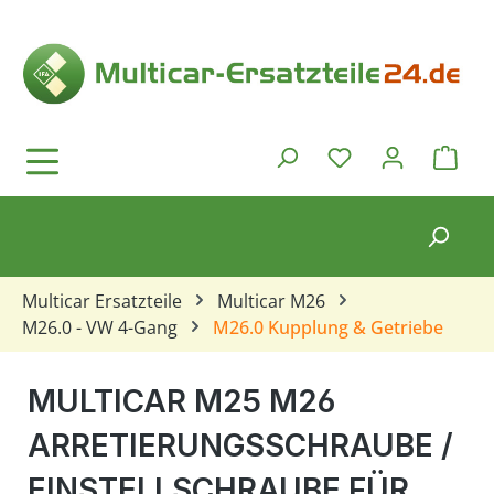
Zum Hauptinhalt springen
Ware
Du hast 0 Produkt
Multicar Ersatzteile
Multicar M26
M26.0 - VW 4-Gang
M26.0 Kupplung & Getriebe
MULTICAR M25 M26
ARRETIERUNGSSCHRAUBE /
EINSTELLSCHRAUBE FÜR