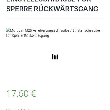
SPERRE RÜCKWÄRTSGANG
Bildergalerie überspringen
Regulärer Preis:
17,60 €