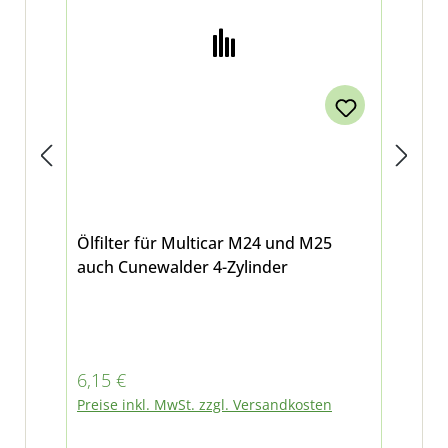
Ölfilter für Multicar M24 und M25
Sp
auch Cunewalder 4-Zylinder
Regulärer Preis:
Reg
6,15 €
3,5
Preise inkl. MwSt. zzgl. Versandkosten
Pre