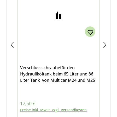
Verschlussschraubefür den
Tan
Hydrauliköltank beim 65 Liter und 86
gee
Liter Tank von Multicar M24 und M25
Hydrauli
Lit
Regulärer Preis:
Reg
12,50 €
22
Preise inkl. MwSt. zzgl. Versandkosten
Pre