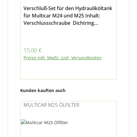
Verschluß-Set für den Hydrauliköltank
für Multicar M24 und M25 Inhalt:
Verschlussschraube Dichtring
Entlüfter
Regulärer Preis:
15,00 €
Preise inkl. MwSt. zzgl. Versandkosten
Produktgalerie überspringen
Kunden kauften auch
MULTICAR M25 ÖLFILTER
MU
DE