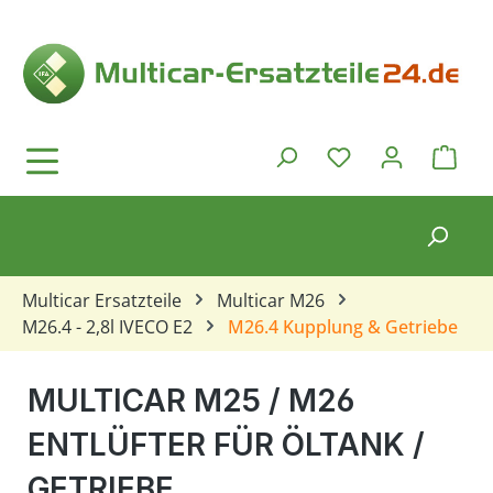
Zum Hauptinhalt springen
Ware
Du hast 0 Produkt
Multicar Ersatzteile
Multicar M26
M26.4 - 2,8l IVECO E2
M26.4 Kupplung & Getriebe
MULTICAR M25 / M26
ENTLÜFTER FÜR ÖLTANK /
GETRIEBE