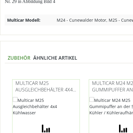
Nr. 29 in Abbildung Bild 4
Multicar Modell:
M24 - Cunewalder Motor, M25 - Cune
ZUBEHÖR
ÄHNLICHE ARTIKEL
Produktgalerie überspringen
MULTICAR M25
MULTICAR M24 M
AUSGLEICHBEHÄLTER 4X4
GUMMIPUFFER AN
KÜHLWASSER
SPANNFEDER KÜHL
KÜHLERAUFHÄN