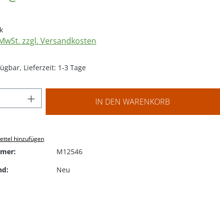
k
. MwSt. zzgl. Versandkosten
ügbar, Lieferzeit: 1-3 Tage
 Anzahl: Gib den gewünschten Wert ein o
IN DEN WARENKORB
ttel hinzufügen
mer:
M12546
nd:
Neu