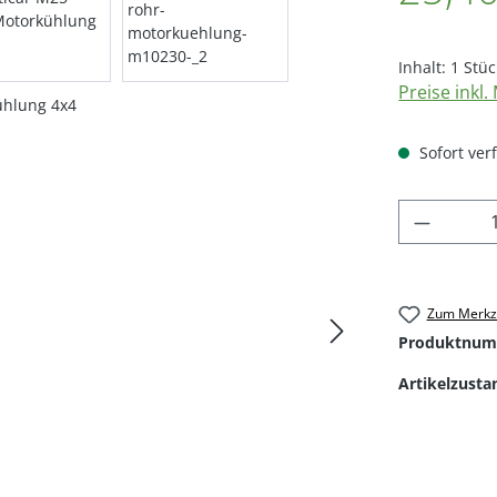
Inhalt:
1 Stüc
Preise inkl
Sofort verf
Produkt
Zum Merkze
Produktnum
Artikelzusta