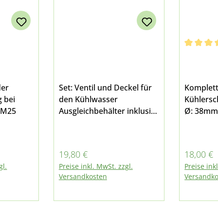
Durchschn
der
Set: Ventil und Deckel für
Komplett
 bei
den Kühlwasser
Kühlerschl
 M25
Ausgleichbehälter inklusive
Ø: 38mm 
Dichtung am Ventil für
und M25
Multicar M24 und M25
Regulärer Preis:
Reguläre
19,80 €
18,00 €
gl.
Preise inkl. MwSt. zzgl.
Preise ink
Versandkosten
Versandko