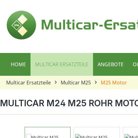
 Hauptinhalt springen
Zur Suche springen
Zur Hauptnavigation springen
HOME
MULTICAR ERSATZTEILE
ANGEBOTE
O
Multicar Ersatzteile
Multicar M25
M25 Motor
MULTICAR M24 M25 ROHR MOT
Bildergalerie überspringen