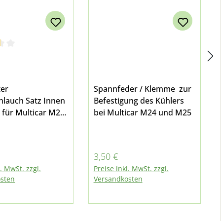
ittliche Bewertung von 3.5 von 5 Sternen
er
Spannfeder / Klemme zur
auch Satz Innen
Befestigung des Kühlers
für Multicar M24
bei Multicar M24 und M25
r Preis:
Regulärer Preis:
3,50 €
l. MwSt. zzgl.
Preise inkl. MwSt. zzgl.
sten
Versandkosten