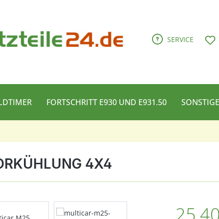
D
SERVICE
LDTIMER
FORTSCHRITT E930 UND E931.50
SONSTIG
ORKÜHLUNG 4X4
Regulärer Pre
25,40