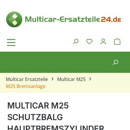
Zum Hauptinhalt springen
Ware
Du hast 0 Produkt
Multicar Ersatzteile
Multicar M25
M25 Bremsanlage
MULTICAR M25
SCHUTZBALG
HAUPTBREMSZYLINDER