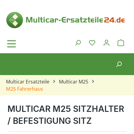
Zum Hauptinhalt springen
Ware
Du hast 0 Produkt
Multicar Ersatzteile
Multicar M25
M25 Fahrerhaus
MULTICAR M25 SITZHALTER
/ BEFESTIGUNG SITZ