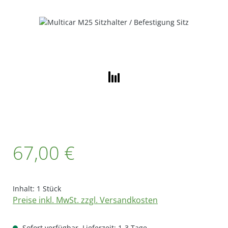
Bildergalerie überspringen
Regulärer Preis:
67,00 €
Inhalt:
1 Stück
Preise inkl. MwSt. zzgl. Versandkosten
Sofort verfügbar, Lieferzeit: 1-3 Tage