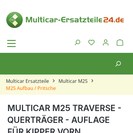
Zum Hauptinhalt springen
Ware
Du hast 0 Produkt
Multicar Ersatzteile
Multicar M25
M25 Aufbau / Pritsche
MULTICAR M25 TRAVERSE -
QUERTRÄGER - AUFLAGE
FÜR KIPPER VORN