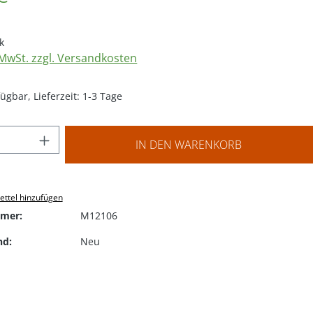
k
. MwSt. zzgl. Versandkosten
ügbar, Lieferzeit: 1-3 Tage
 Anzahl: Gib den gewünschten Wert ein o
IN DEN WARENKORB
ttel hinzufügen
mer:
M12106
nd:
Neu