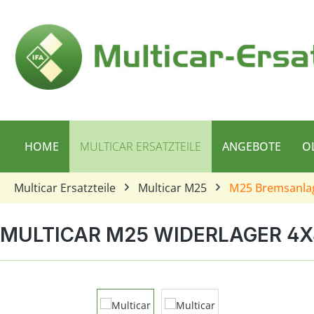
 Hauptinhalt springen
Zur Suche springen
Zur Hauptnavigation springen
HOME
MULTICAR ERSATZTEILE
ANGEBOTE
O
Multicar Ersatzteile
Multicar M25
M25 Bremsanla
MULTICAR M25 WIDERLAGER 4X
Bildergalerie überspringen