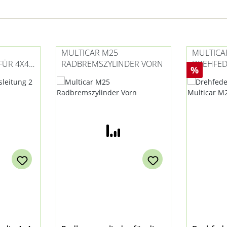
MULTICAR M25
MULTICA
FÜR 4X4
RADBREMSZYLINDER VORN
DREHFED
Rabatt
%
CHTS)