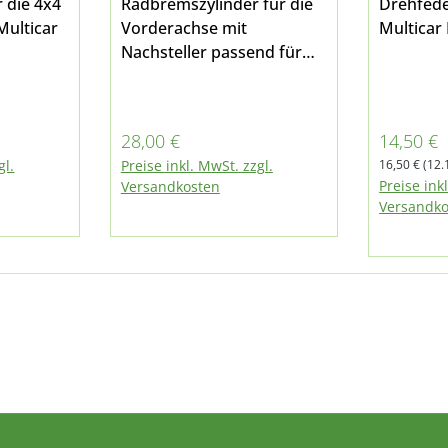
r die 4x4
Radbremszylinder für die
Drehfede
Vorderachse mit
Multicar
Nachsteller passend für
Multicar M25 (Zweikreis-
Bremsanlage)
Regulärer Preis:
Verkaufs
28,00 €
14,50 €
Regulärer Pr
gl.
Preise inkl. MwSt. zzgl.
16,50 €
(12.
Preise ink
Versandkosten
Versandko