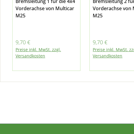
Bremsleitung 1 für die 4x4
Bremsleitung 2 fü
Vorderachse von Multicar
Vorderachse von Multicar
M25
M25
Regulärer Preis:
Regulärer Preis:
9,70 €
9,70 €
Preise inkl. MwSt. zzgl.
Preise inkl. MwSt. zz
Versandkosten
Versandkosten