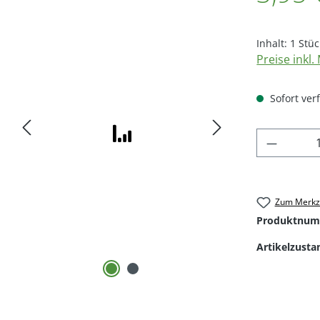
Inhalt:
1 Stüc
Preise inkl
Sofort verf
Produkt
Zum Merkze
Produktnum
Artikelzusta