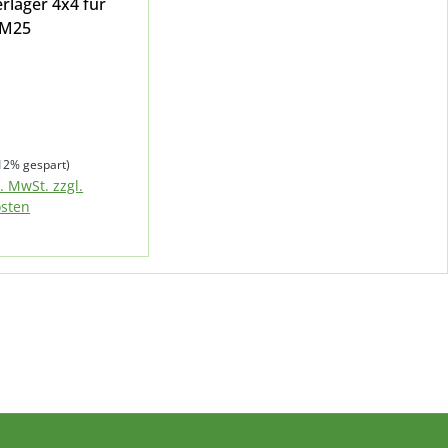
rlager 4x4 für
 M25
preis:
eis:
12% gespart)
l. MwSt. zzgl.
sten