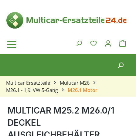
Zum Hauptinhalt springen
Ware
Du hast 0 Produkt
Multicar Ersatzteile
Multicar M26
M26.1 - 1,9l VW 5-Gang
M26.1 Motor
MULTICAR M25.2 M26.0/1
DECKEL
AUSGLEICHBEHÄLTER