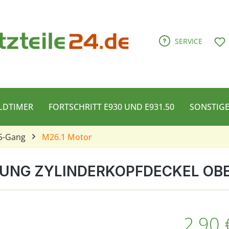
D
SERVICE
LDTIMER
FORTSCHRITT E930 UND E931.50
SONSTIG
 5-Gang
M26.1 Motor
HTUNG ZYLINDERKOPFDECKEL OB
Regulärer Pre
2,90 