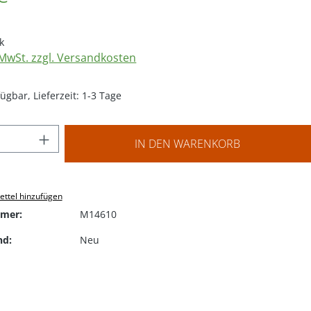
k
. MwSt. zzgl. Versandkosten
ügbar, Lieferzeit: 1-3 Tage
 Anzahl: Gib den gewünschten Wert ein o
IN DEN WARENKORB
ttel hinzufügen
mer:
M14610
nd:
Neu