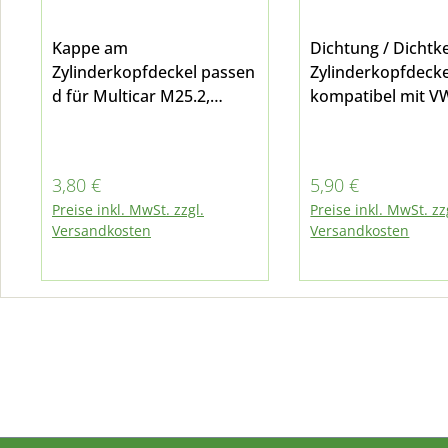
Kappe am
Dichtung / Dichtk
Zylinderkopfdeckel passen
Zylinderkopfdecke
d für Multicar M25.2,
kompatibel mit V
M26.0 und M26.1 -
passend für Multi
kompatibel mit VW-
M25.2 M26.0 und
Motor Pos. 19 in Bild 3
M26.1Pos. 15 in Bi
Regulärer Preis:
Regulärer Preis:
3,80 €
5,90 €
Preise inkl. MwSt. zzgl.
Preise inkl. MwSt. zz
Versandkosten
Versandkosten