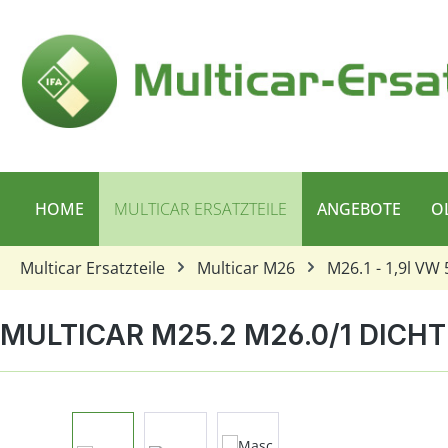
 Hauptinhalt springen
Zur Suche springen
Zur Hauptnavigation springen
HOME
MULTICAR ERSATZTEILE
ANGEBOTE
O
Multicar Ersatzteile
Multicar M26
M26.1 - 1,9l VW
MULTICAR M25.2 M26.0/1 DIC
Bildergalerie überspringen