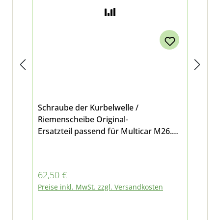
Schraube der Kurbelwelle /
Dec
Riemenscheibe Original-
Wellen
Ersatzteil passend für Multicar M26.2,
M26
M26.4, Fumo M30 E3/E4/E5 und M31
Fu
E5/E6
Regulärer Preis:
Reg
62,50 €
39
Preise inkl. MwSt. zzgl. Versandkosten
Pre