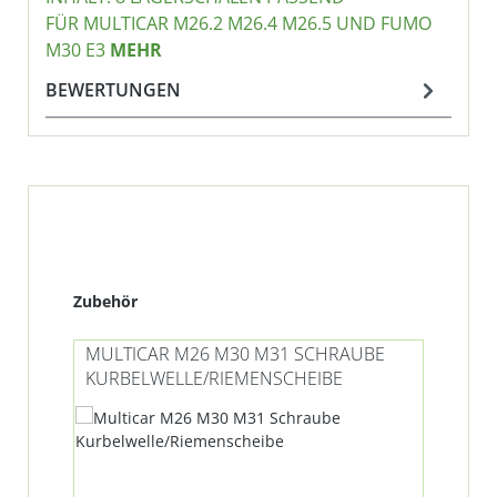
ÜR MULTICAR M26.2 M26.4 M26.5 UND FUMO M
30 E3
MEHR
BEWERTUNGEN
Produktgalerie überspringen
Zubehör
MULTICAR M26 M30 M31 SCHRAUBE
MU
KURBELWELLE/RIEMENSCHEIBE
DE
WE