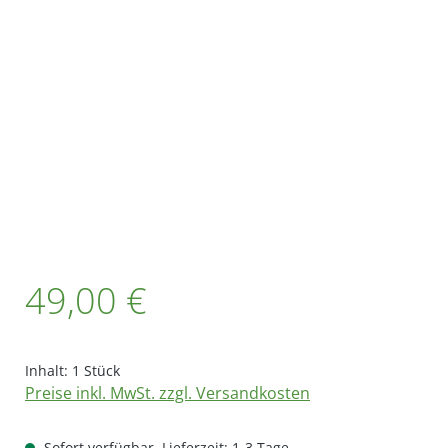
Bildergalerie überspringen
Regulärer Preis:
49,00 €
Inhalt:
1 Stück
Preise inkl. MwSt. zzgl. Versandkosten
Sofort verfügbar, Lieferzeit: 1-3 Tage