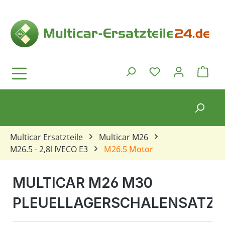
Zum Hauptinhalt springen
Ware
Du hast 0 Produkt
Multicar Ersatzteile
Multicar M26
M26.5 - 2,8l IVECO E3
M26.5 Motor
MULTICAR M26 M30
PLEUELLAGERSCHALENSATZ