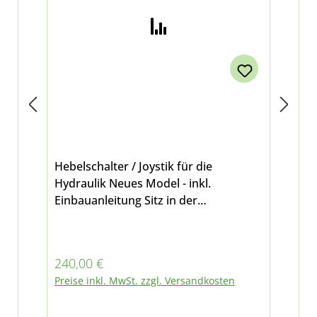
Hebelschalter / Joystik für die
Hyd
Hydraulik Neues Model - inkl.
80
Einbauanleitung Sitz in der
Wa
Mittelkonsole 2 Funktionen Für
23m
Multicar M26
robust) für Mu
M2
Regulärer Preis:
Reg
240,00 €
32
Preise inkl. MwSt. zzgl. Versandkosten
Pre