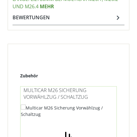
UND M26.4
MEHR
BEWERTUNGEN
Produktgalerie überspringen
Zubehör
MULTICAR M26 SICHERUNG
MU
VORWÄHLZUG / SCHALTZUG
KU