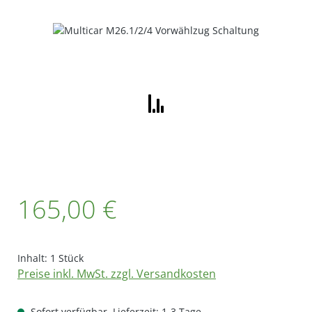
Bildergalerie überspringen
Regulärer Preis:
165,00 €
Inhalt:
1 Stück
Preise inkl. MwSt. zzgl. Versandkosten
Sofort verfügbar, Lieferzeit: 1-3 Tage