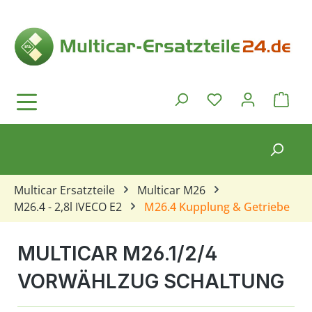
Zum Hauptinhalt springen
Ware
Du hast 0 Produkt
Multicar Ersatzteile
Multicar M26
M26.4 - 2,8l IVECO E2
M26.4 Kupplung & Getriebe
MULTICAR M26.1/2/4
VORWÄHLZUG SCHALTUNG