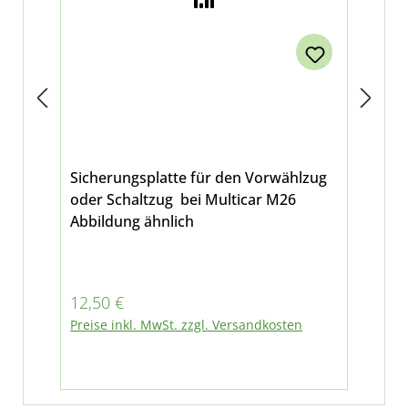
Sicherungsplatte für den Vorwählzug
Kug
oder Schaltzug bei Multicar M26
und
Abbildung ähnlich
Kun
Mul
M2
Regulärer Preis:
Reg
12,50 €
39
Preise inkl. MwSt. zzgl. Versandkosten
Pre