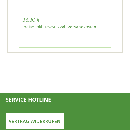
mit Iveco Motor 2,8l
Regulärer Preis:
38,30 €
Preise inkl. MwSt. zzgl. Versandkosten
SERVICE-HOTLINE
VERTRAG WIDERRUFEN