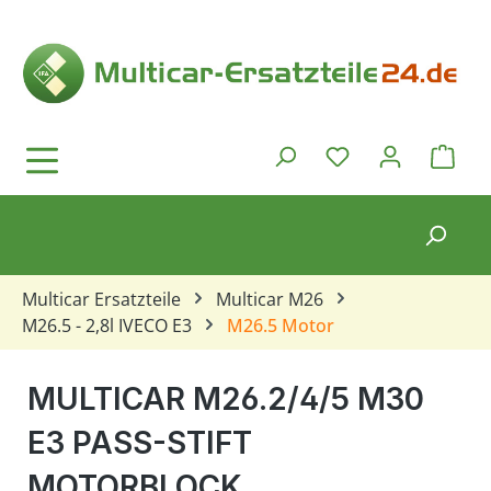
Zum Hauptinhalt springen
Ware
Du hast 0 Produkt
Multicar Ersatzteile
Multicar M26
M26.5 - 2,8l IVECO E3
M26.5 Motor
MULTICAR M26.2/4/5 M30
E3 PASS-STIFT
MOTORBLOCK