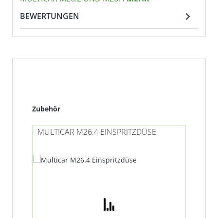
BEWERTUNGEN
Produktgalerie überspringen
Zubehör
MULTICAR M26.4 EINSPRITZDÜSE
MU
KR
Ra
%