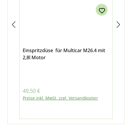
Einspritzdüse für Multicar M26.4 mit
Kra
2,8l Motor
M2
ähn
Regulärer Preis:
Ver
49,50 €
18
Regu
Preise inkl. MwSt. zzgl. Versandkosten
27,0
Pre