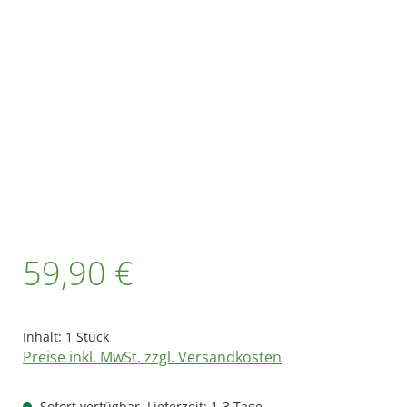
Bildergalerie überspringen
Regulärer Preis:
59,90 €
Inhalt:
1 Stück
Preise inkl. MwSt. zzgl. Versandkosten
Sofort verfügbar, Lieferzeit: 1-3 Tage