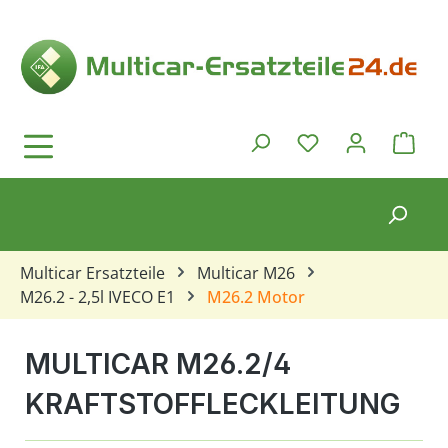
Zum Hauptinhalt springen
Ware
Du hast 0 Produkt
Multicar Ersatzteile
Multicar M26
M26.2 - 2,5l IVECO E1
M26.2 Motor
MULTICAR M26.2/4
KRAFTSTOFFLECKLEITUNG