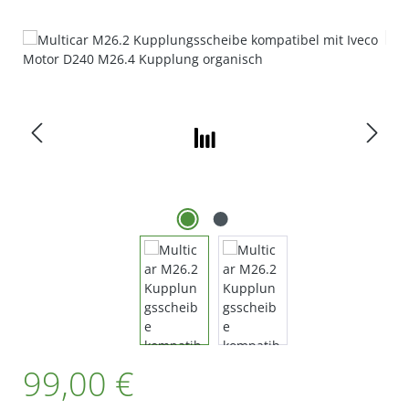
Bildergalerie überspringen
Regulärer Preis:
99,00 €