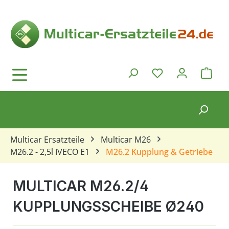
Zum Hauptinhalt springen
Ware
Du hast 0 Produkt
Multicar Ersatzteile
Multicar M26
M26.2 - 2,5l IVECO E1
M26.2 Kupplung & Getriebe
MULTICAR M26.2/4
KUPPLUNGSSCHEIBE Ø240