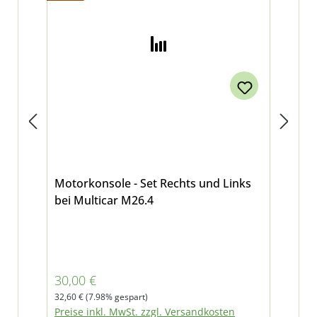
Motorkonsole - Set Rechts und Links
Sil
bei Multicar M26.4
Für
Verkaufspreis:
Reg
30,00 €
25
Regulärer Preis:
32,60 €
(7.98% gespart)
Pre
Preise inkl. MwSt. zzgl. Versandkosten