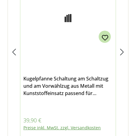
Kugelpfanne Schaltung am Schaltzug
Sic
und am Vorwählzug aus Metall mit
ode
Kunststoffeinsatz passend für
Abb
Multicar M26.1 M26.2 M26.4 M26.5
M26.7 und Fumo M30 E3 E4
Regulärer Preis:
Reg
39,90 €
12
Preise inkl. MwSt. zzgl. Versandkosten
Pre