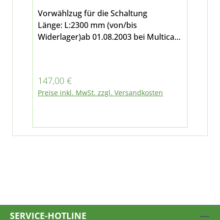
Vorwählzug für die Schaltung
Länge: L:2300 mm (von/bis
Widerlager)ab 01.08.2003 bei Multicar
M26.5 und Multicar M30 Fumo E3
Regulärer Preis:
147,00 €
Preise inkl. MwSt. zzgl. Versandkosten
SERVICE-HOTLINE