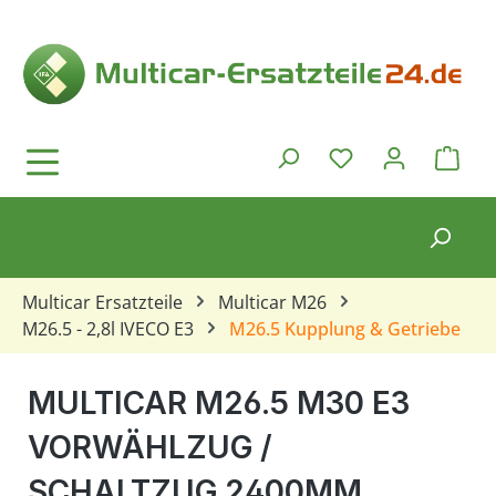
Zum Hauptinhalt springen
Ware
Du hast 0 Produkt
Multicar Ersatzteile
Multicar M26
M26.5 - 2,8l IVECO E3
M26.5 Kupplung & Getriebe
MULTICAR M26.5 M30 E3
VORWÄHLZUG /
SCHALTZUG 2400MM