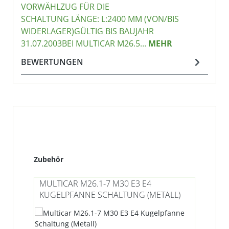
VORWÄHLZUG FÜR DIE
SCHALTUNG LÄNGE: L:2400 MM (VON/BIS
WIDERLAGER)GÜLTIG BIS BAUJAHR
31.07.2003BEI MULTICAR M26.5…
MEHR
BEWERTUNGEN
Produktgalerie überspringen
Zubehör
MULTICAR M26.1-7 M30 E3 E4
MU
KUGELPFANNE SCHALTUNG (METALL)
VO