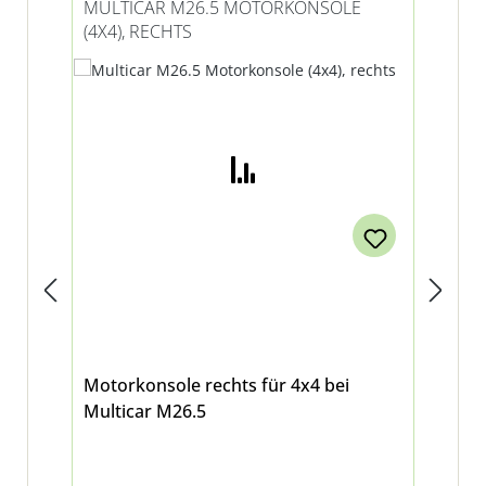
MULTICAR M26.5 MOTORKONSOLE
MU
(4X4), RECHTS
(4X
Motorkonsole rechts für 4x4 bei
Mot
Multicar M26.5
Mul