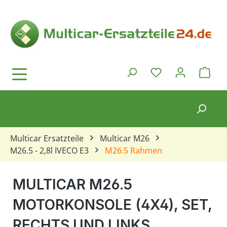
Zum Hauptinhalt springen
Ware
Du hast 0 Produkt
Multicar Ersatzteile
Multicar M26
M26.5 - 2,8l IVECO E3
M26.5 Rahmen
MULTICAR M26.5
MOTORKONSOLE (4X4), SET,
RECHTS UND LINKS