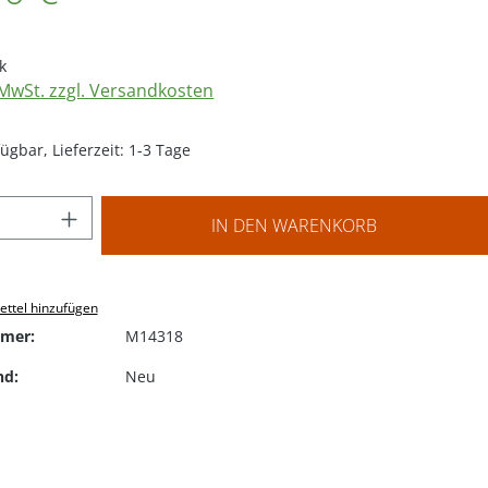
k
. MwSt. zzgl. Versandkosten
ügbar, Lieferzeit: 1-3 Tage
 Anzahl: Gib den gewünschten Wert ein o
IN DEN WARENKORB
ttel hinzufügen
mer:
M14318
nd:
Neu