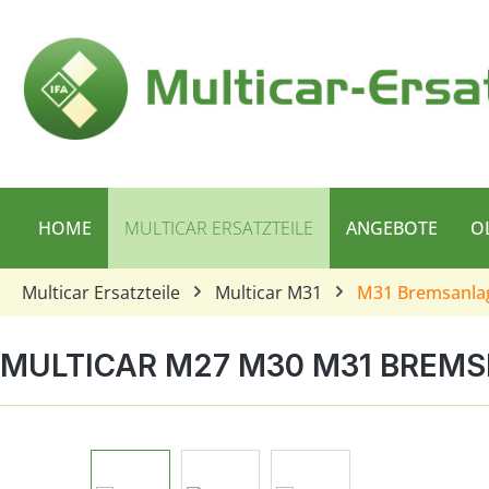
 Hauptinhalt springen
Zur Suche springen
Zur Hauptnavigation springen
HOME
MULTICAR ERSATZTEILE
ANGEBOTE
O
Multicar Ersatzteile
Multicar M31
M31 Bremsanla
MULTICAR M27 M30 M31 BREMS
Bildergalerie überspringen