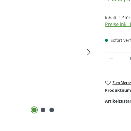
Inhalt:
1 Stüc
Preise inkl
Sofort verf
Produkt
Zum Merkze
Produktnum
Artikelzusta