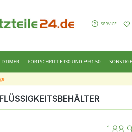
D
SERVICE
LDTIMER
FORTSCHRITT E930 UND E931.50
SONSTIG
ge
FLÜSSIGKEITSBEHÄLTER
Regulärer Pre
188,