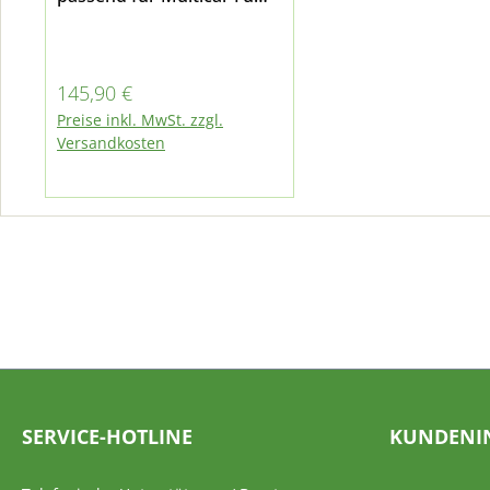
M30 E3
Regulärer Preis:
145,90 €
Preise inkl. MwSt. zzgl.
Versandkosten
SERVICE-HOTLINE
KUNDENI