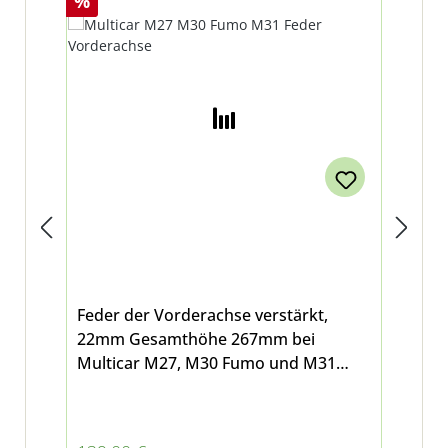
%
%
85
Ti
Feder der Vorderachse verstärkt,
Rad
22mm Gesamthöhe 267mm bei
85x
Multicar M27, M30 Fumo und M31
Vor
Federn sollten aufgrund der
ver
Verkehrssicherheit und der
M2
Fahrstabilität des Fahrzeuges immer