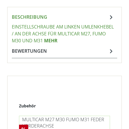
BESCHREIBUNG
EINSTELLSCHRAUBE AM LINKEN UMLENKHEBEL
/ AN DER ACHSE FÜR MULTICAR M27, FUMO
M30 UND M31
MEHR
BEWERTUNGEN
Produktgalerie überspringen
Zubehör
MULTICAR M27 M30 FUMO M31 FEDER
MU
VORDERACHSE
RA
Rabatt
Ra