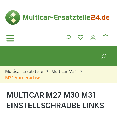
Zum Hauptinhalt springen
Ware
Du hast 0 Produkt
Multicar Ersatzteile
Multicar M31
M31 Vorderachse
MULTICAR M27 M30 M31
EINSTELLSCHRAUBE LINKS