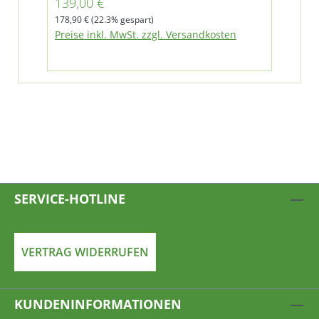
Verkaufspreis:
Ver
139,00 €
26
achsweise ersetzt werden.
Regulärer Preis:
Regu
178,90 €
(22.3% gespart)
39,9
Preise inkl. MwSt. zzgl. Versandkosten
Pre
SERVICE-HOTLINE
VERTRAG WIDERRUFEN
KUNDENINFORMATIONEN