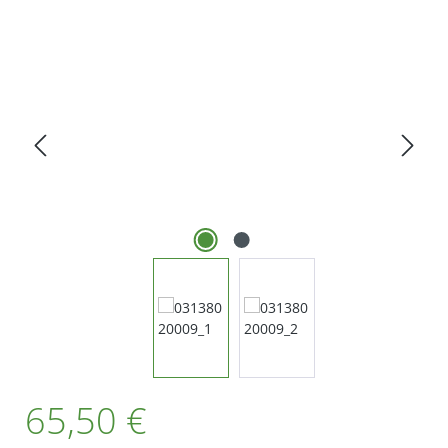
Bildergalerie überspringen
Regulärer Preis:
65,50 €