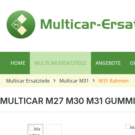
 Hauptinhalt springen
Zur Suche springen
Zur Hauptnavigation springen
HOME
MULTICAR ERSATZTEILE
ANGEBOTE
O
Multicar Ersatzteile
Multicar M31
M31 Rahmen
MULTICAR M27 M30 M31 GUMMI
Bildergalerie überspringen