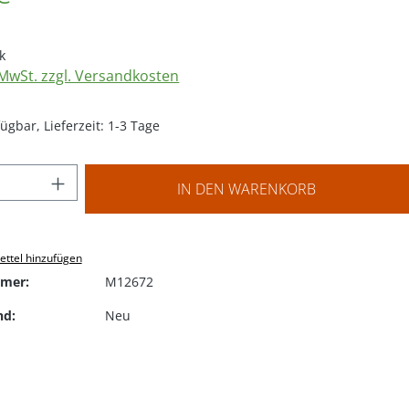
k
. MwSt. zzgl. Versandkosten
ügbar, Lieferzeit: 1-3 Tage
 Anzahl: Gib den gewünschten Wert ein o
IN DEN WARENKORB
ttel hinzufügen
mer:
M12672
nd:
Neu