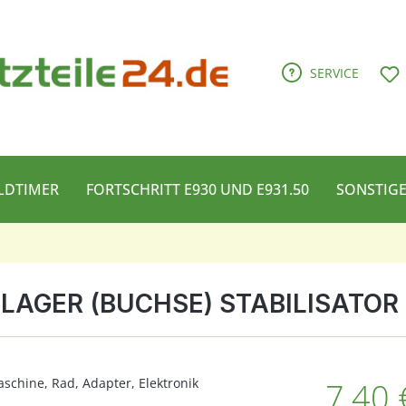
D
SERVICE
LDTIMER
FORTSCHRITT E930 UND E931.50
SONSTIG
LAGER (BUCHSE) STABILISATOR
Regulärer Pre
7,40 