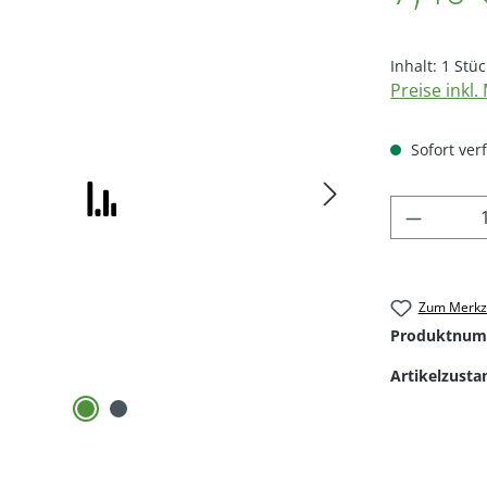
Inhalt:
1 Stüc
Preise inkl
Sofort verf
Produkt
Zum Merkze
Produktnum
Artikelzusta