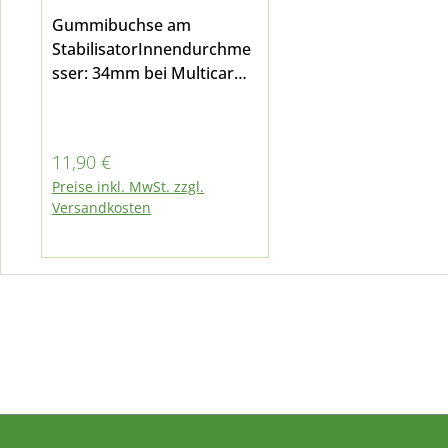
Gummibuchse am
StabilisatorInnendurchme
sser: 34mm bei Multicar
M26.0, M26.1, M26.2, M27,
Fumo M30 E3/E4/E5 und
M31 E5/E6
Regulärer Preis:
11,90 €
Preise inkl. MwSt. zzgl.
Versandkosten