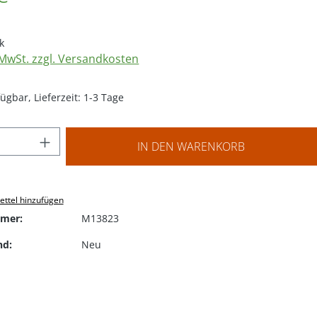
k
. MwSt. zzgl. Versandkosten
ügbar, Lieferzeit: 1-3 Tage
 Anzahl: Gib den gewünschten Wert ein o
IN DEN WARENKORB
ttel hinzufügen
mer:
M13823
nd:
Neu