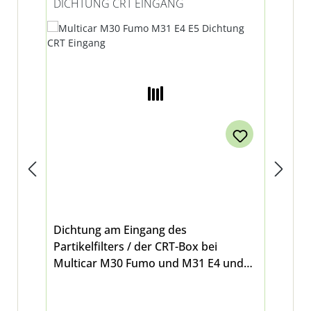
DICHTUNG CRT EINGANG
HY
Dichtung am Eingang des
Mit
Partikelfilters / der CRT-Box bei
ihr
Multicar M30 Fumo und M31 E4 und
di
E5
Er
sic