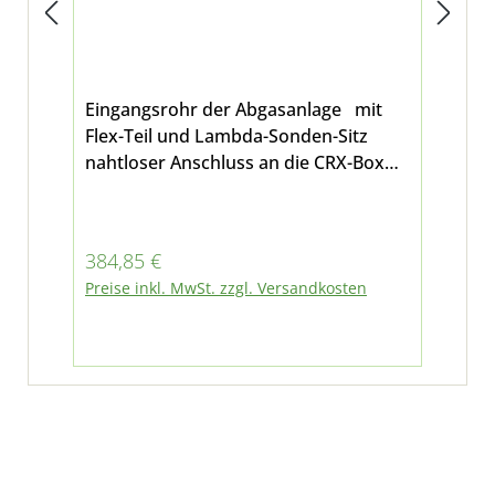
Eingangsrohr der Abgasanlage mit
Ein
Flex-Teil und Lambda-Sonden-Sitz
und
nahtloser Anschluss an die CRX-Box
M26
mit mit der entsprechenden Dichtung
und Anschluss mit Schelle an den
Motor möglich Auch die Lambda-
Regulärer Preis:
Reg
384,85 €
69
Sonde finden Sie in unserem Angebot.
Preise inkl. MwSt. zzgl. Versandkosten
Pre
passend bei Mutlicar M30 Fumo und
M31, Abgasnor E3, ausschliesslich mit
Hydrostat