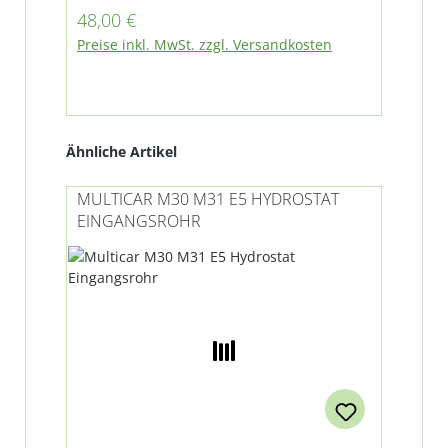
erf
Regulärer Preis:
Reg
48,00 €
27
ein
Preise inkl. MwSt. zzgl. Versandkosten
Pre
Kra
Mul
M31
Zub
Kat
Produktgalerie überspringen
Ähnliche Artikel
Be
MULTICAR M30 M31 E5 HYDROSTAT
MU
EINGANGSROHR
AB