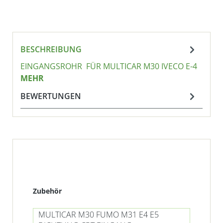
BESCHREIBUNG
EINGANGSROHR FÜR MULTICAR M30 IVECO E-4
MEHR
BEWERTUNGEN
Produktgalerie überspringen
Zubehör
MULTICAR M30 FUMO M31 E4 E5
MU