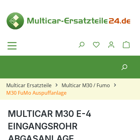
Zum Hauptinhalt springen
Ware
Du hast 0 Produkt
Multicar Ersatzteile
Multicar M30 / Fumo
M30 FuMo Auspuffanlage
MULTICAR M30 E-4
EINGANGSROHR
ABGASANLAGE